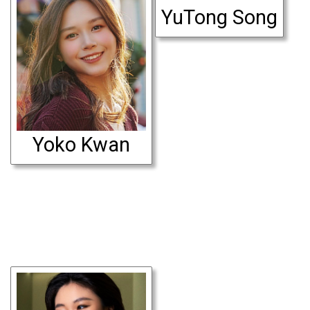
YuTong Song
Yoko Kwan