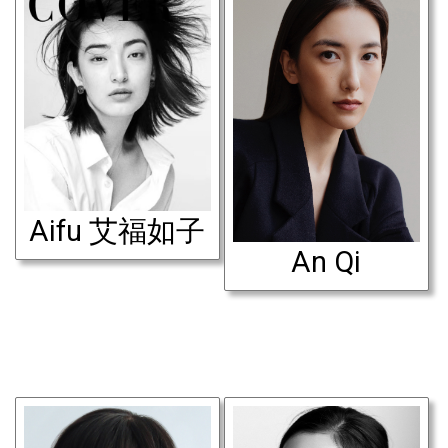
Rosemary
模特儿
亚洲男模
亚洲女模
外籍男模
外籍女模
Aifu 艾福如子
混血男模
An Qi
混血女模
海外预约
男模特
女模特