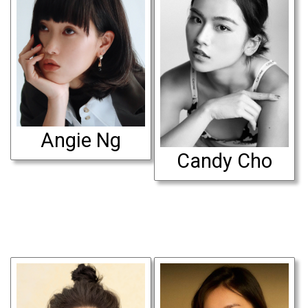
在港模特
媒体中心
诚邀模特加盟
联络我们
Angie Ng
Candy Cho