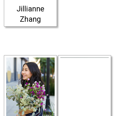
Jillianne
Joey Cheng
Zhang