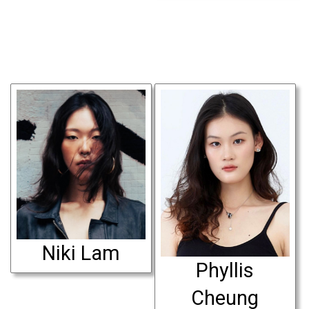
Niki Lam
Phyllis
Cheung