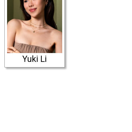
Yuki Li