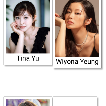
Tina Yu
Wiyona Yeung